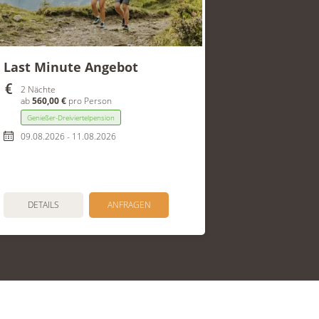
Last Minute Angebot
2 Nächte
ab
560,00 €
pro Person
Genießer-Dreiviertelpension
09.08.2026 - 11.08.2026
DETAILS
ANFRAGEN