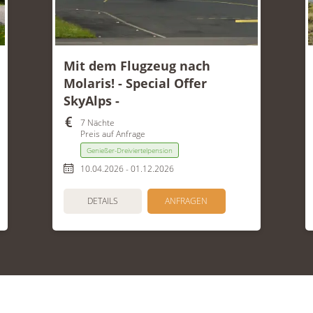
Mit dem Flugzeug nach
Molaris! - Special Offer
SkyAlps -
7 Nächte
Preis auf Anfrage
Genießer-Dreiviertelpension
10.04.2026 - 01.12.2026
DETAILS
ANFRAGEN