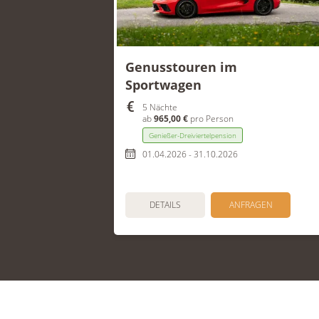
Genusstouren im
Sportwagen
5 Nächte
ab
965,00 €
pro Person
Genießer-Dreiviertelpension
01.04.2026 - 31.10.2026
DETAILS
ANFRAGEN