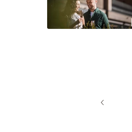
, modernes Hotel, welches
nellen Charme bewahrt hat.“
Marion
HOLIDAYCHECK